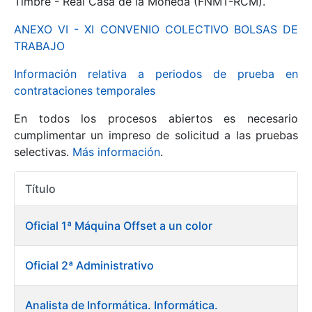
Timbre - Real Casa de la Moneda (FNMT-RCM).
ANEXO VI - XI CONVENIO COLECTIVO BOLSAS DE
Mostrar/Ocultar
TRABAJO
Información relativa a periodos de prueba en
contrataciones temporales
En todos los procesos abiertos es necesario
cumplimentar un impreso de solicitud a las pruebas
selectivas.
Más información
.
Título
Mostrar/Ocultar
Acciones
Mostrar/Ocultar
Oficial 1ª Máquina Offset a un color
Oficial 2ª Administrativo
Mostrar/Ocultar
Analista de Informática. Informática.