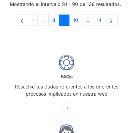
Mostrando el intervalo 81 - 90 de 136 resultados.
1
...
8
9
10
...
14
Página
Páginas intermedias Use TAB para despl
Página
Página
Página
Páginas intermedias
Página
FAQs
Resuelve tus dudas referentes a los diferentes
procesos implicados en nuestra web