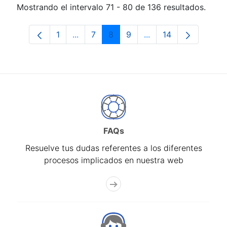
Mostrando el intervalo 71 - 80 de 136 resultados.
1
...
7
8
9
...
14
Página
Páginas intermedias Use TAB para desp
Página
Página
Página
Páginas intermedias 
Página
FAQs
Resuelve tus dudas referentes a los diferentes
procesos implicados en nuestra web