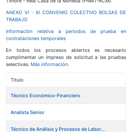
Timbre - Real Casa de la Moneda (FNMT-RCM).
ANEXO VI - XI CONVENIO COLECTIVO BOLSAS DE
Mostrar/Ocultar
TRABAJO
Información relativa a periodos de prueba en
contrataciones temporales
En todos los procesos abiertos es necesario
cumplimentar un impreso de solicitud a las pruebas
selectivas.
Más información
.
Título
Mostrar/Ocultar
Acciones
Mostrar/Ocultar
Técnico Económico-Financiero
Analista Senior
Mostrar/Ocultar
Técnico de Análisis y Procesos de Laboratorio