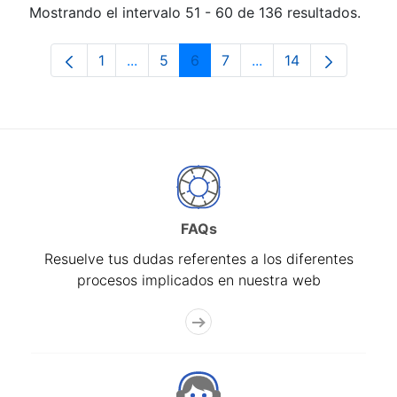
Mostrando el intervalo 51 - 60 de 136 resultados.
1
...
5
6
7
...
14
Página
Páginas intermedias Use TAB para desp
Página
Página
Página
Páginas intermedias 
Página
FAQs
Resuelve tus dudas referentes a los diferentes
procesos implicados en nuestra web