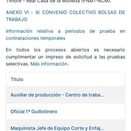
Timbre - Real Casa de la Moneda (FNMT-RCM).
ANEXO VI - XI CONVENIO COLECTIVO BOLSAS DE
Mostrar/Ocultar
TRABAJO
Información relativa a periodos de prueba en
contrataciones temporales
En todos los procesos abiertos es necesario
cumplimentar un impreso de solicitud a las pruebas
selectivas.
Más información
.
Título
Mostrar/Ocultar
Acciones
Mostrar/Ocultar
Auxiliar de producción - Centro de trabajo de Burgos
Oficial 1ª Guillotinero
Mostrar/Ocultar
Maquinista Jefe de Equipo Corte y Enfajado