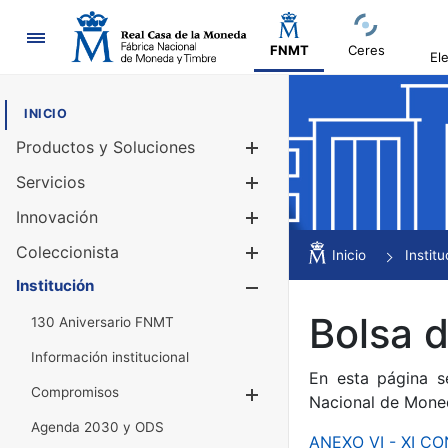
Navegación
FNMT
Ceres
El
INICIO
Productos y Soluciones
Mostrar/Ocul
Servicios
Mostrar/Ocul
Innovación
Mostrar/Ocul
Coleccionista
Mostrar/Ocul
Inicio
Institu
Institución
Mostrar/Ocul
Bolsa 
130 Aniversario FNMT
Información institucional
En esta página s
Compromisos
Mostrar/Ocultar
Nacional de Mone
Agenda 2030 y ODS
ANEXO VI - XI 