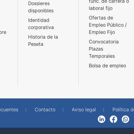
func. de carrera o
Dossieres
laboral fijo
disponibles
Ofertas de
Identidad
Empleo Público /
corporativa
bre
Empleo Fijo
Historia de la
Convocatoria
Peseta
Plazas
Temporales
Bolsa de empleo
ecuentes
Contacto
Aviso legal
Política 
LinkedIn
Facebook
WhatsApp