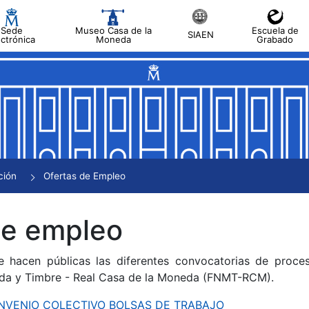
Sede
Museo Casa de la
Escuela de
SIAEN
ectrónica
Moneda
Grabado
tar
tar
tar
tar
ción
Ofertas de Empleo
tar
de empleo
e hacen públicas las diferentes convocatorias de proces
da y Timbre - Real Casa de la Moneda (FNMT-RCM).
CONVENIO COLECTIVO BOLSAS DE TRABAJO