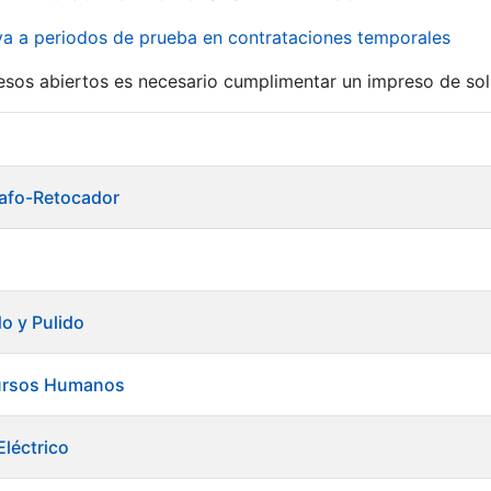
iva a periodos de prueba en contrataciones temporales
r
esos abiertos es necesario cumplimentar un impreso de soli
grafo-Retocador
do y Pulido
ursos Humanos
léctrico
tar