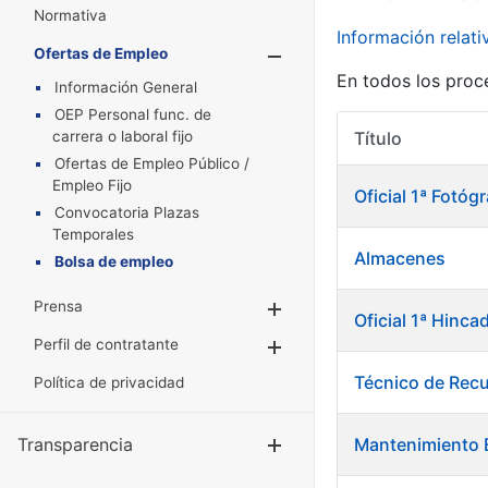
Normativa
Información relat
Ofertas de Empleo
Mostrar/Oculta
En todos los proc
Información General
OEP Personal func. de
carrera o laboral fijo
Título
Ofertas de Empleo Público /
Empleo Fijo
Oficial 1ª Fotó
Convocatoria Plazas
Temporales
Almacenes
Bolsa de empleo
Prensa
Mostrar/Ocultar
Oficial 1ª Hinca
Perfil de contratante
Mostrar/Ocultar
Técnico de Rec
Política de privacidad
Transparencia
Mantenimiento E
Mostrar/Ocul