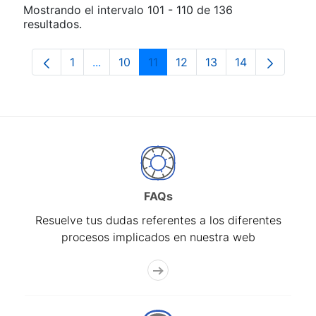
Mostrando el intervalo 101 - 110 de 136
resultados.
1
...
10
11
12
13
14
Página
Páginas intermedias Use TAB para despla
Página
Página
Página
Página
Página
FAQs
Resuelve tus dudas referentes a los diferentes
procesos implicados en nuestra web