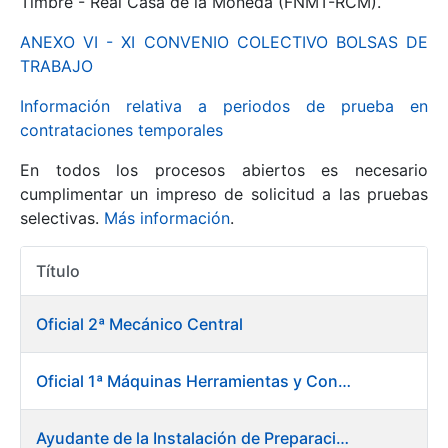
Timbre - Real Casa de la Moneda (FNMT-RCM).
ANEXO VI - XI CONVENIO COLECTIVO BOLSAS DE
Mostrar/Ocultar
TRABAJO
Información relativa a periodos de prueba en
contrataciones temporales
En todos los procesos abiertos es necesario
cumplimentar un impreso de solicitud a las pruebas
selectivas.
Más información
.
Título
Mostrar/Ocultar
Acciones
Mostrar/Ocultar
Oficial 2ª Mecánico Central
Oficial 1ª Máquinas Herramientas y Control Numérico
Mostrar/Ocultar
Ayudante de la Instalación de Preparación de Pastas