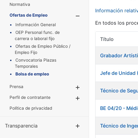
Normativa
Información relat
Ofertas de Empleo
Mostrar/Oculta
En todos los proc
Información General
OEP Personal func. de
carrera o laboral fijo
Título
Ofertas de Empleo Público /
Empleo Fijo
Grabador Artísti
Convocatoria Plazas
Temporales
Jefe de Unidad 
Bolsa de empleo
Prensa
Mostrar/Ocultar
Técnico de Segu
Perfil de contratante
Mostrar/Ocultar
BE 04/20 - Méd
Política de privacidad
Transparencia
Técnico de Inge
Mostrar/Ocul