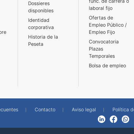
func. de carrera o
Dossieres
laboral fijo
disponibles
Ofertas de
Identidad
Empleo Público /
corporativa
bre
Empleo Fijo
Historia de la
Convocatoria
Peseta
Plazas
Temporales
Bolsa de empleo
ecuentes
Contacto
Aviso legal
Política 
LinkedIn
Facebook
WhatsApp