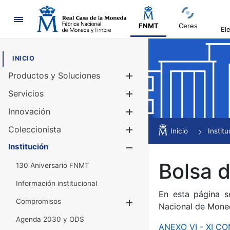
Navegación
FNMT
Ceres
El
INICIO
Productos y Soluciones
Mostrar/Ocul
Servicios
Mostrar/Ocul
Innovación
Mostrar/Ocul
Coleccionista
Mostrar/Ocul
Inicio
Institu
Institución
Mostrar/Ocul
Bolsa 
130 Aniversario FNMT
Información institucional
En esta página s
Compromisos
Mostrar/Ocultar
Nacional de Mone
Agenda 2030 y ODS
ANEXO VI - XI 