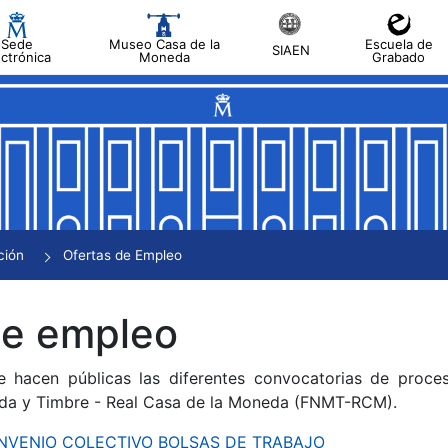
Sede
Museo Casa de la
Escuela de
SIAEN
ectrónica
Moneda
Grabado
tar
tar
tar
tar
ción
Ofertas de Empleo
tar
de empleo
e hacen públicas las diferentes convocatorias de proces
da y Timbre - Real Casa de la Moneda (FNMT-RCM).
CONVENIO COLECTIVO BOLSAS DE TRABAJO