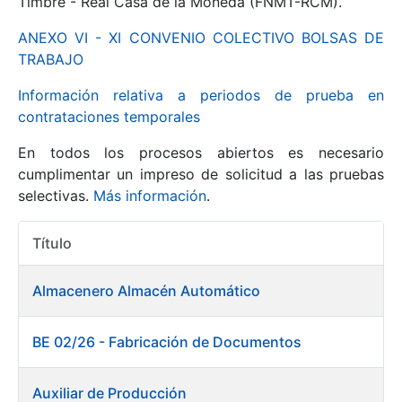
Timbre - Real Casa de la Moneda (FNMT-RCM).
ANEXO VI - XI CONVENIO COLECTIVO BOLSAS DE
Mostrar/Ocultar
TRABAJO
Información relativa a periodos de prueba en
contrataciones temporales
En todos los procesos abiertos es necesario
cumplimentar un impreso de solicitud a las pruebas
selectivas.
Más información
.
Título
Mostrar/Ocultar
Acciones
Mostrar/Ocultar
Almacenero Almacén Automático
BE 02/26 - Fabricación de Documentos
Mostrar/Ocultar
Auxiliar de Producción