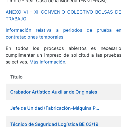
Timbre - Real Casa de la Moneda (FNMT-RCM).
ANEXO VI - XI CONVENIO COLECTIVO BOLSAS DE
Mostrar/Ocultar
TRABAJO
Información relativa a periodos de prueba en
contrataciones temporales
En todos los procesos abiertos es necesario
cumplimentar un impreso de solicitud a las pruebas
selectivas.
Más información
.
Título
Mostrar/Ocultar
Acciones
Mostrar/Ocultar
Grabador Artístico Auxiliar de Originales
Jefe de Unidad (Fabricación-Máquina Papel) en Fábrica de Papel (Burgos)
Mostrar/Ocultar
Técnico de Seguridad Logística BE 03/19