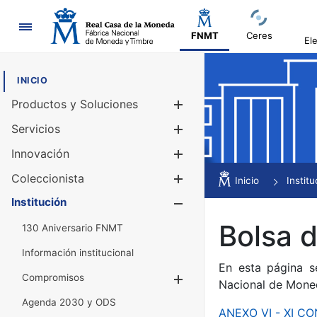
Navegación
FNMT
Ceres
El
INICIO
Productos y Soluciones
Mostrar/Ocul
Servicios
Mostrar/Ocul
Innovación
Mostrar/Ocul
Coleccionista
Mostrar/Ocul
Inicio
Institu
Institución
Mostrar/Ocul
Bolsa 
130 Aniversario FNMT
Información institucional
En esta página s
Compromisos
Mostrar/Ocultar
Nacional de Mone
Agenda 2030 y ODS
ANEXO VI - XI 