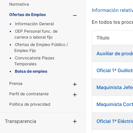
Normativa
Información relat
Ofertas de Empleo
Mostrar/Oculta
En todos los proc
Información General
OEP Personal func. de
carrera o laboral fijo
Título
Ofertas de Empleo Público /
Empleo Fijo
Auxiliar de pro
Convocatoria Plazas
Temporales
Oficial 1ª Guillo
Bolsa de empleo
Prensa
Mostrar/Ocultar
Maquinista Jefe
Perfil de contratante
Mostrar/Ocultar
Maquinista Cor
Política de privacidad
Transparencia
Oficial 1ª Eléc
Mostrar/Ocul