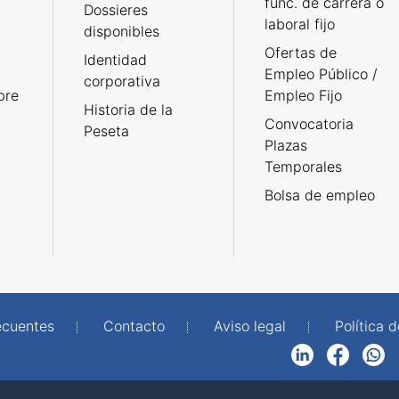
func. de carrera o
Dossieres
laboral fijo
disponibles
Ofertas de
Identidad
Empleo Público /
corporativa
bre
Empleo Fijo
Historia de la
Convocatoria
Peseta
Plazas
Temporales
Bolsa de empleo
ecuentes
Contacto
Aviso legal
Política 
LinkedIn
Facebook
WhatsApp