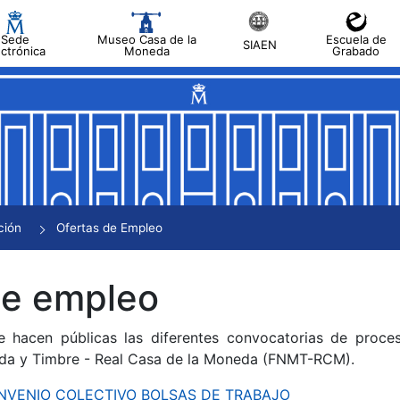
Sede
Museo Casa de la
Escuela de
SIAEN
ectrónica
Moneda
Grabado
tar
tar
tar
tar
ción
Ofertas de Empleo
tar
de empleo
e hacen públicas las diferentes convocatorias de proces
da y Timbre - Real Casa de la Moneda (FNMT-RCM).
CONVENIO COLECTIVO BOLSAS DE TRABAJO