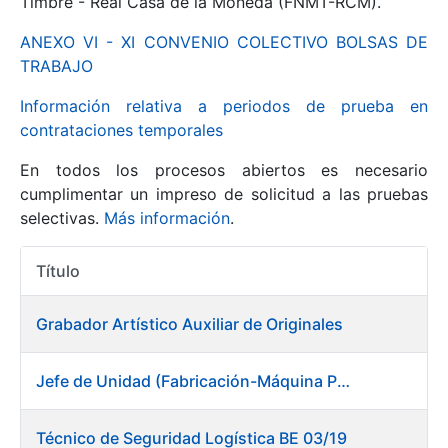
Timbre - Real Casa de la Moneda (FNMT-RCM).
ANEXO VI - XI CONVENIO COLECTIVO BOLSAS DE
Mostrar/Ocultar
TRABAJO
Información relativa a periodos de prueba en
contrataciones temporales
En todos los procesos abiertos es necesario
cumplimentar un impreso de solicitud a las pruebas
selectivas.
Más información
.
Título
Mostrar/Ocultar
Acciones
Mostrar/Ocultar
Grabador Artístico Auxiliar de Originales
Jefe de Unidad (Fabricación-Máquina Papel) en Fábrica de Papel (Burgos)
Mostrar/Ocultar
Técnico de Seguridad Logística BE 03/19