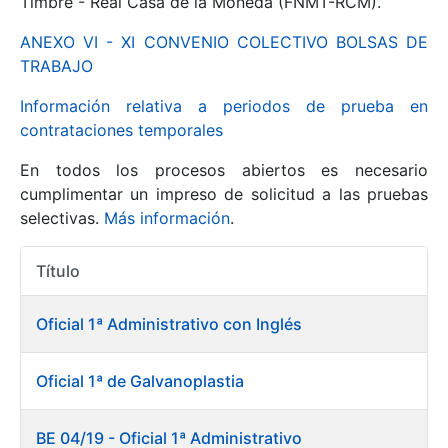
Timbre - Real Casa de la Moneda (FNMT-RCM).
ANEXO VI - XI CONVENIO COLECTIVO BOLSAS DE
Mostrar/Ocultar
TRABAJO
Información relativa a periodos de prueba en
contrataciones temporales
En todos los procesos abiertos es necesario
cumplimentar un impreso de solicitud a las pruebas
selectivas.
Más información
.
Título
Mostrar/Ocultar
Acciones
Mostrar/Ocultar
Oficial 1ª Administrativo con Inglés
Oficial 1ª de Galvanoplastia
Mostrar/Ocultar
BE 04/19 - Oficial 1ª Administrativo