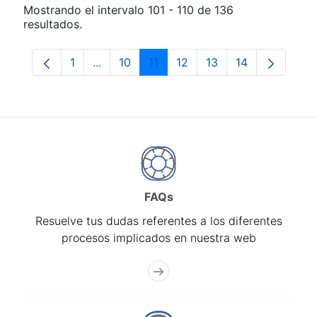
Mostrando el intervalo 101 - 110 de 136
resultados.
1
...
10
11
12
13
14
Página
Páginas intermedias Use TAB para despla
Página
Página
Página
Página
Página
FAQs
Resuelve tus dudas referentes a los diferentes
procesos implicados en nuestra web