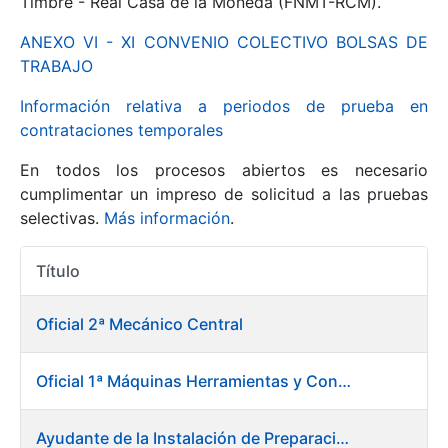
Timbre - Real Casa de la Moneda (FNMT-RCM).
ANEXO VI - XI CONVENIO COLECTIVO BOLSAS DE
Mostrar/Ocultar
TRABAJO
Información relativa a periodos de prueba en
contrataciones temporales
En todos los procesos abiertos es necesario
cumplimentar un impreso de solicitud a las pruebas
selectivas.
Más información
.
Título
Mostrar/Ocultar
Acciones
Mostrar/Ocultar
Oficial 2ª Mecánico Central
Oficial 1ª Máquinas Herramientas y Control Numérico
Mostrar/Ocultar
Ayudante de la Instalación de Preparación de Pastas