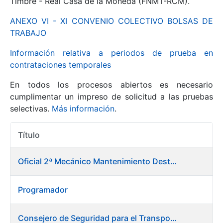
Timbre - Real Casa de la Moneda (FNMT-RCM).
ANEXO VI - XI CONVENIO COLECTIVO BOLSAS DE
Mostrar/Ocultar
TRABAJO
Información relativa a periodos de prueba en
contrataciones temporales
En todos los procesos abiertos es necesario
cumplimentar un impreso de solicitud a las pruebas
selectivas.
Más información
.
Título
Mostrar/Ocultar
Acciones
Mostrar/Ocultar
Oficial 2ª Mecánico Mantenimiento Destacado
Programador
Mostrar/Ocultar
Consejero de Seguridad para el Transporte y Medio Ambiente