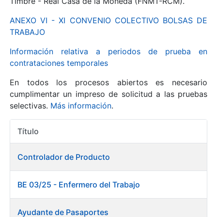
Timbre - Real Casa de la Moneda (FNMT-RCM).
ANEXO VI - XI CONVENIO COLECTIVO BOLSAS DE
Mostrar/Ocultar
TRABAJO
Información relativa a periodos de prueba en
contrataciones temporales
En todos los procesos abiertos es necesario
cumplimentar un impreso de solicitud a las pruebas
selectivas.
Más información
.
Título
Mostrar/Ocultar
Acciones
Mostrar/Ocultar
Controlador de Producto
BE 03/25 - Enfermero del Trabajo
Mostrar/Ocultar
Ayudante de Pasaportes