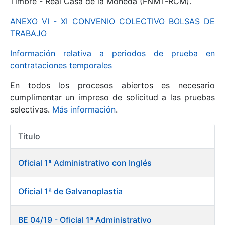
Timbre - Real Casa de la Moneda (FNMT-RCM).
ANEXO VI - XI CONVENIO COLECTIVO BOLSAS DE
Mostrar/Ocultar
TRABAJO
Información relativa a periodos de prueba en
contrataciones temporales
En todos los procesos abiertos es necesario
cumplimentar un impreso de solicitud a las pruebas
selectivas.
Más información
.
Título
Mostrar/Ocultar
Acciones
Mostrar/Ocultar
Oficial 1ª Administrativo con Inglés
Oficial 1ª de Galvanoplastia
Mostrar/Ocultar
BE 04/19 - Oficial 1ª Administrativo