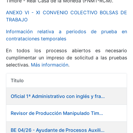
Timbre - Real Casa de la Moneda (FNMT-RCM).
ANEXO VI - XI CONVENIO COLECTIVO BOLSAS DE
Mostrar/Ocultar
TRABAJO
Información relativa a periodos de prueba en
contrataciones temporales
En todos los procesos abiertos es necesario
cumplimentar un impreso de solicitud a las pruebas
selectivas.
Más información
.
Título
Mostrar/Ocultar
Acciones
Mostrar/Ocultar
Oficial 1ª Administrativo con inglés y francés
Revisor de Producción Manipulado Timbre
Mostrar/Ocultar
BE 04/26 - Ayudante de Procesos Auxiliares. Fábrica de Papel