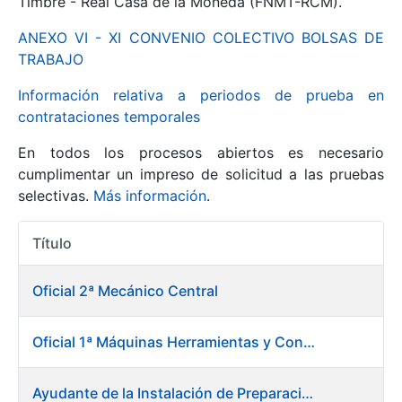
Timbre - Real Casa de la Moneda (FNMT-RCM).
ANEXO VI - XI CONVENIO COLECTIVO BOLSAS DE
Mostrar/Ocultar
TRABAJO
Información relativa a periodos de prueba en
contrataciones temporales
En todos los procesos abiertos es necesario
cumplimentar un impreso de solicitud a las pruebas
selectivas.
Más información
.
Título
Mostrar/Ocultar
Acciones
Mostrar/Ocultar
Oficial 2ª Mecánico Central
Oficial 1ª Máquinas Herramientas y Control Numérico
Mostrar/Ocultar
Ayudante de la Instalación de Preparación de Pastas