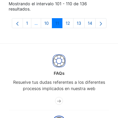
Mostrando el intervalo 101 - 110 de 136
resultados.
1
...
10
11
12
13
14
Página
Páginas intermedias Use TAB para despla
Página
Página
Página
Página
Página
FAQs
Resuelve tus dudas referentes a los diferentes
procesos implicados en nuestra web