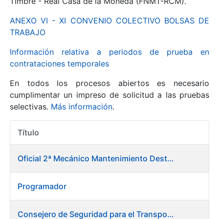
Timbre - Real Casa de la Moneda (FNMT-RCM).
ANEXO VI - XI CONVENIO COLECTIVO BOLSAS DE
Mostrar/Ocultar
TRABAJO
Información relativa a periodos de prueba en
contrataciones temporales
En todos los procesos abiertos es necesario
cumplimentar un impreso de solicitud a las pruebas
selectivas.
Más información
.
Título
Mostrar/Ocultar
Acciones
Mostrar/Ocultar
Oficial 2ª Mecánico Mantenimiento Destacado
Programador
Mostrar/Ocultar
Consejero de Seguridad para el Transporte y Medio Ambiente