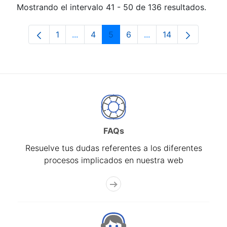
Mostrando el intervalo 41 - 50 de 136 resultados.
1
...
4
5
6
...
14
Página
Páginas intermedias Use TAB para desp
Página
Página
Página
Páginas intermedias
Página
FAQs
Resuelve tus dudas referentes a los diferentes
procesos implicados en nuestra web