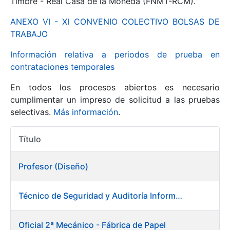
Timbre - Real Casa de la Moneda (FNMT-RCM).
ANEXO VI - XI CONVENIO COLECTIVO BOLSAS DE
Mostrar/Ocultar
TRABAJO
Información relativa a periodos de prueba en
contrataciones temporales
En todos los procesos abiertos es necesario
cumplimentar un impreso de solicitud a las pruebas
selectivas.
Más información
.
Título
Mostrar/Ocultar
Acciones
Mostrar/Ocultar
Profesor (Diseño)
Técnico de Seguridad y Auditoría Informática
Mostrar/Ocultar
Oficial 2ª Mecánico - Fábrica de Papel