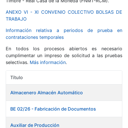
Timbre - Real Casa de la Moneda (FNMT-RCM).
ANEXO VI - XI CONVENIO COLECTIVO BOLSAS DE
Mostrar/Ocultar
TRABAJO
Información relativa a periodos de prueba en
contrataciones temporales
En todos los procesos abiertos es necesario
cumplimentar un impreso de solicitud a las pruebas
selectivas.
Más información
.
Título
Mostrar/Ocultar
Acciones
Mostrar/Ocultar
Almacenero Almacén Automático
BE 02/26 - Fabricación de Documentos
Mostrar/Ocultar
Auxiliar de Producción