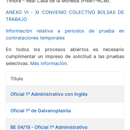
Timbre - Real Casa de la Moneda (FNMT-RCM).
ANEXO VI - XI CONVENIO COLECTIVO BOLSAS DE
Mostrar/Ocultar
TRABAJO
Información relativa a periodos de prueba en
contrataciones temporales
En todos los procesos abiertos es necesario
cumplimentar un impreso de solicitud a las pruebas
selectivas.
Más información
.
Título
Mostrar/Ocultar
Acciones
Mostrar/Ocultar
Oficial 1ª Administrativo con Inglés
Oficial 1ª de Galvanoplastia
Mostrar/Ocultar
BE 04/19 - Oficial 1ª Administrativo