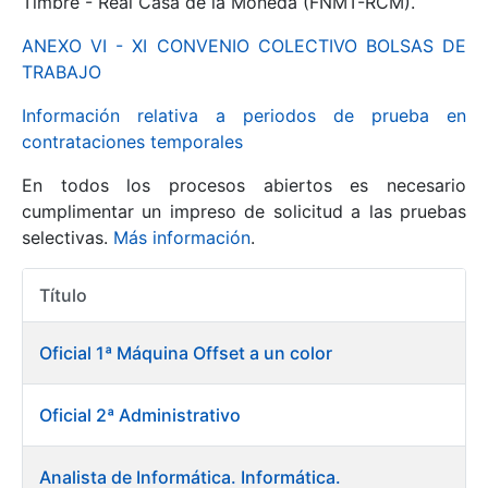
Timbre - Real Casa de la Moneda (FNMT-RCM).
ANEXO VI - XI CONVENIO COLECTIVO BOLSAS DE
Mostrar/Ocultar
TRABAJO
Información relativa a periodos de prueba en
contrataciones temporales
En todos los procesos abiertos es necesario
cumplimentar un impreso de solicitud a las pruebas
selectivas.
Más información
.
Título
Mostrar/Ocultar
Acciones
Mostrar/Ocultar
Oficial 1ª Máquina Offset a un color
Oficial 2ª Administrativo
Mostrar/Ocultar
Analista de Informática. Informática.