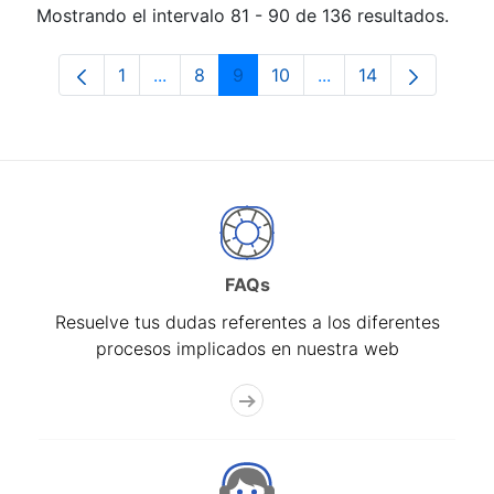
Mostrando el intervalo 81 - 90 de 136 resultados.
1
...
8
9
10
...
14
Página
Páginas intermedias Use TAB para despl
Página
Página
Página
Páginas intermedias
Página
FAQs
Resuelve tus dudas referentes a los diferentes
procesos implicados en nuestra web