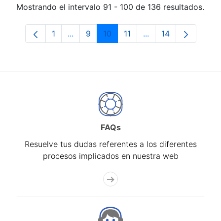
Mostrando el intervalo 91 - 100 de 136 resultados.
1
...
9
10
11
...
14
Página
Páginas intermedias Use TAB para despl
Página
Página
Página
Páginas intermedias
Página
FAQs
Resuelve tus dudas referentes a los diferentes
procesos implicados en nuestra web