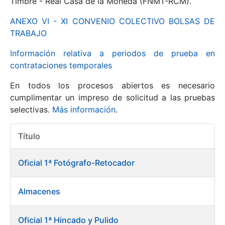
Timbre - Real Casa de la Moneda (FNMT-RCM).
ANEXO VI - XI CONVENIO COLECTIVO BOLSAS DE
Mostrar/Ocultar
TRABAJO
Información relativa a periodos de prueba en
contrataciones temporales
En todos los procesos abiertos es necesario
cumplimentar un impreso de solicitud a las pruebas
selectivas.
Más información
.
Título
Mostrar/Ocultar
Acciones
Mostrar/Ocultar
Oficial 1ª Fotógrafo-Retocador
Almacenes
Mostrar/Ocultar
Oficial 1ª Hincado y Pulido