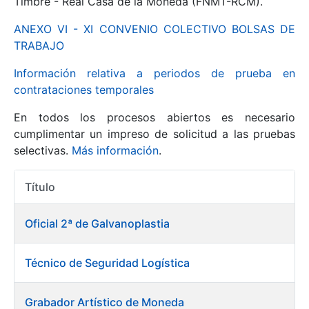
Timbre - Real Casa de la Moneda (FNMT-RCM).
ANEXO VI - XI CONVENIO COLECTIVO BOLSAS DE
Mostrar/Ocultar
TRABAJO
Información relativa a periodos de prueba en
contrataciones temporales
En todos los procesos abiertos es necesario
cumplimentar un impreso de solicitud a las pruebas
selectivas.
Más información
.
Título
Mostrar/Ocultar
Acciones
Mostrar/Ocultar
Oficial 2ª de Galvanoplastia
Técnico de Seguridad Logística
Mostrar/Ocultar
Grabador Artístico de Moneda