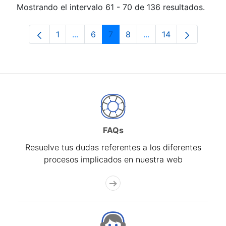
Mostrando el intervalo 61 - 70 de 136 resultados.
1
...
6
7
8
...
14
Página
Páginas intermedias Use TAB para desp
Página
Página
Página
Páginas intermedias 
Página
FAQs
Resuelve tus dudas referentes a los diferentes
procesos implicados en nuestra web