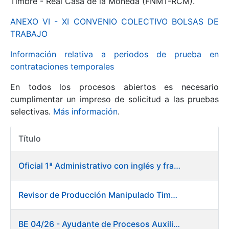
Timbre - Real Casa de la Moneda (FNMT-RCM).
ANEXO VI - XI CONVENIO COLECTIVO BOLSAS DE
Mostrar/Ocultar
TRABAJO
Información relativa a periodos de prueba en
contrataciones temporales
En todos los procesos abiertos es necesario
cumplimentar un impreso de solicitud a las pruebas
selectivas.
Más información
.
Título
Mostrar/Ocultar
Acciones
Mostrar/Ocultar
Oficial 1ª Administrativo con inglés y francés
Revisor de Producción Manipulado Timbre
Mostrar/Ocultar
BE 04/26 - Ayudante de Procesos Auxiliares. Fábrica de Papel