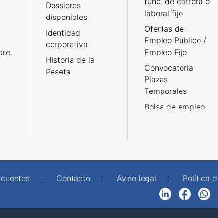
func. de carrera o
Dossieres
laboral fijo
disponibles
Ofertas de
Identidad
Empleo Público /
corporativa
bre
Empleo Fijo
Historia de la
Convocatoria
Peseta
Plazas
Temporales
Bolsa de empleo
ecuentes
Contacto
Aviso legal
Política 
LinkedIn
Facebook
WhatsApp