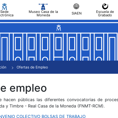
Sede
Museo Casa de la
Escuela de
SIAEN
ectrónica
Moneda
Grabado
tar
tar
tar
tar
ción
Ofertas de Empleo
tar
de empleo
e hacen públicas las diferentes convocatorias de proces
da y Timbre - Real Casa de la Moneda (FNMT-RCM).
CONVENIO COLECTIVO BOLSAS DE TRABAJO