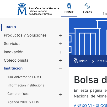
Navegación
FNMT
Ceres
El
INICIO
Productos y Soluciones
Mostrar/Ocul
Servicios
Mostrar/Ocul
Innovación
Mostrar/Ocul
Coleccionista
Mostrar/Ocul
Inicio
Institu
Institución
Mostrar/Ocul
Bolsa 
130 Aniversario FNMT
Información institucional
En esta página s
Compromisos
Mostrar/Ocultar
Nacional de Mone
Agenda 2030 y ODS
ANEXO VI - XI 