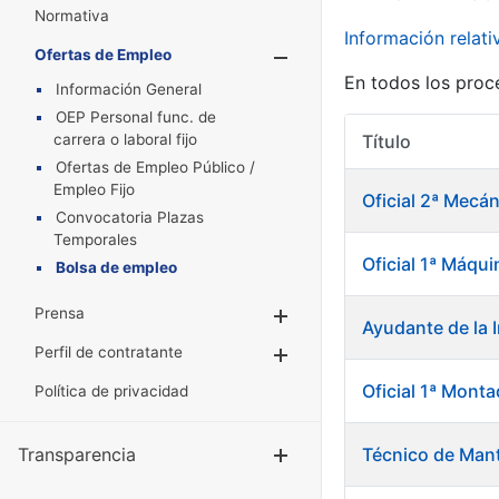
Normativa
Información relat
Ofertas de Empleo
Mostrar/Oculta
En todos los proc
Información General
OEP Personal func. de
carrera o laboral fijo
Título
Ofertas de Empleo Público /
Empleo Fijo
Oficial 2ª Mecán
Convocatoria Plazas
Temporales
Oficial 1ª Máqu
Bolsa de empleo
Prensa
Mostrar/Ocultar
Ayudante de la 
Perfil de contratante
Mostrar/Ocultar
Oficial 1ª Mont
Política de privacidad
Transparencia
Técnico de Mant
Mostrar/Ocul