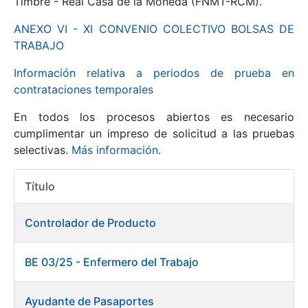
Timbre - Real Casa de la Moneda (FNMT-RCM).
ANEXO VI - XI CONVENIO COLECTIVO BOLSAS DE
Mostrar/Ocultar
TRABAJO
Información relativa a periodos de prueba en
contrataciones temporales
En todos los procesos abiertos es necesario
cumplimentar un impreso de solicitud a las pruebas
selectivas.
Más información
.
Título
Mostrar/Ocultar
Acciones
Mostrar/Ocultar
Controlador de Producto
BE 03/25 - Enfermero del Trabajo
Mostrar/Ocultar
Ayudante de Pasaportes