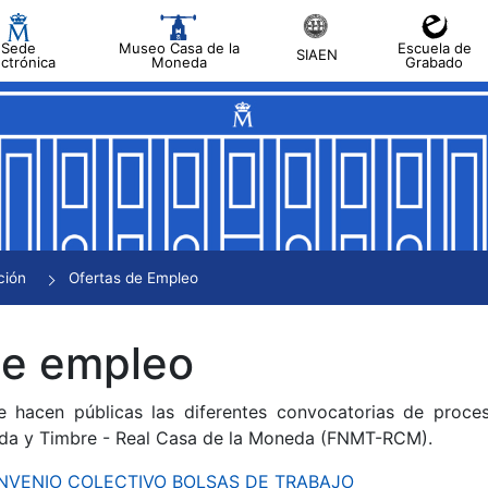
Sede
Museo Casa de la
Escuela de
SIAEN
ectrónica
Moneda
Grabado
tar
tar
tar
tar
ción
Ofertas de Empleo
tar
de empleo
e hacen públicas las diferentes convocatorias de proces
da y Timbre - Real Casa de la Moneda (FNMT-RCM).
CONVENIO COLECTIVO BOLSAS DE TRABAJO