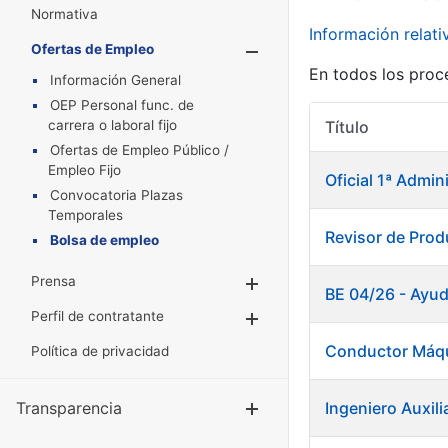
Normativa
Información relat
Ofertas de Empleo
Mostrar/Oculta
En todos los proc
Información General
OEP Personal func. de
carrera o laboral fijo
Título
Ofertas de Empleo Público /
Empleo Fijo
Oficial 1ª Admin
Convocatoria Plazas
Temporales
Revisor de Pro
Bolsa de empleo
Prensa
Mostrar/Ocultar
BE 04/26 - Ayud
Perfil de contratante
Mostrar/Ocultar
Conductor Máqu
Política de privacidad
Transparencia
Ingeniero Auxili
Mostrar/Ocul