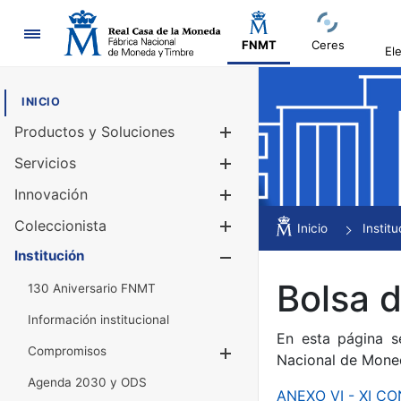
Navegación
FNMT
Ceres
El
INICIO
Productos y Soluciones
Mostrar/Ocul
Servicios
Mostrar/Ocul
Innovación
Mostrar/Ocul
Coleccionista
Mostrar/Ocul
Inicio
Institu
Institución
Mostrar/Ocul
Bolsa 
130 Aniversario FNMT
Información institucional
En esta página s
Compromisos
Mostrar/Ocultar
Nacional de Mone
Agenda 2030 y ODS
ANEXO VI - XI 