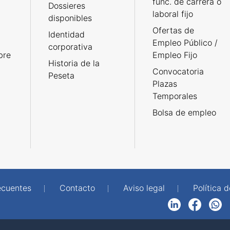
func. de carrera o
Dossieres
laboral fijo
disponibles
Ofertas de
Identidad
Empleo Público /
corporativa
bre
Empleo Fijo
Historia de la
Convocatoria
Peseta
Plazas
Temporales
Bolsa de empleo
ecuentes
Contacto
Aviso legal
Política 
LinkedIn
Facebook
WhatsApp