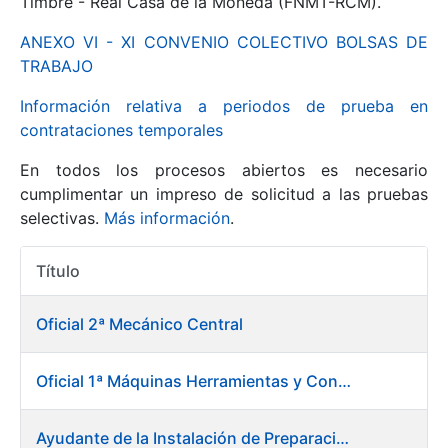
Timbre - Real Casa de la Moneda (FNMT-RCM).
ANEXO VI - XI CONVENIO COLECTIVO BOLSAS DE
Mostrar/Ocultar
TRABAJO
Información relativa a periodos de prueba en
contrataciones temporales
En todos los procesos abiertos es necesario
cumplimentar un impreso de solicitud a las pruebas
selectivas.
Más información
.
Título
Mostrar/Ocultar
Acciones
Mostrar/Ocultar
Oficial 2ª Mecánico Central
Oficial 1ª Máquinas Herramientas y Control Numérico
Mostrar/Ocultar
Ayudante de la Instalación de Preparación de Pastas