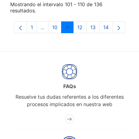
Mostrando el intervalo 101 - 110 de 136
resultados.
1
...
10
11
12
13
14
Página
Páginas intermedias Use TAB para despla
Página
Página
Página
Página
Página
FAQs
Resuelve tus dudas referentes a los diferentes
procesos implicados en nuestra web