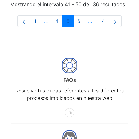
Mostrando el intervalo 41 - 50 de 136 resultados.
1
...
4
5
6
...
14
Página
Páginas intermedias Use TAB para desp
Página
Página
Página
Páginas intermedias
Página
FAQs
Resuelve tus dudas referentes a los diferentes
procesos implicados en nuestra web