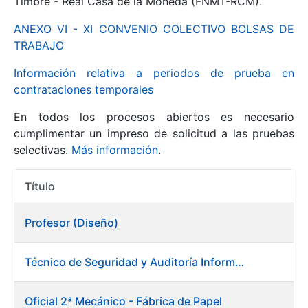
Timbre - Real Casa de la Moneda (FNMT-RCM).
ANEXO VI - XI CONVENIO COLECTIVO BOLSAS DE
Mostrar/Ocultar
TRABAJO
Información relativa a periodos de prueba en
contrataciones temporales
En todos los procesos abiertos es necesario
cumplimentar un impreso de solicitud a las pruebas
selectivas.
Más información
.
Título
Mostrar/Ocultar
Acciones
Mostrar/Ocultar
Profesor (Diseño)
Técnico de Seguridad y Auditoría Informática
Mostrar/Ocultar
Oficial 2ª Mecánico - Fábrica de Papel