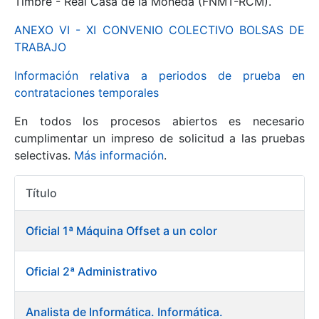
Timbre - Real Casa de la Moneda (FNMT-RCM).
ANEXO VI - XI CONVENIO COLECTIVO BOLSAS DE
Mostrar/Ocultar
TRABAJO
Información relativa a periodos de prueba en
contrataciones temporales
En todos los procesos abiertos es necesario
cumplimentar un impreso de solicitud a las pruebas
selectivas.
Más información
.
Título
Mostrar/Ocultar
Acciones
Mostrar/Ocultar
Oficial 1ª Máquina Offset a un color
Oficial 2ª Administrativo
Mostrar/Ocultar
Analista de Informática. Informática.