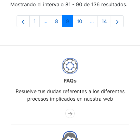
Mostrando el intervalo 81 - 90 de 136 resultados.
1
...
8
9
10
...
14
Página
Páginas intermedias Use TAB para despl
Página
Página
Página
Páginas intermedias
Página
FAQs
Resuelve tus dudas referentes a los diferentes
procesos implicados en nuestra web