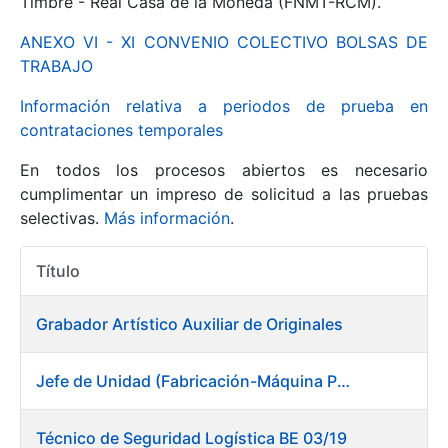
Timbre - Real Casa de la Moneda (FNMT-RCM).
ANEXO VI - XI CONVENIO COLECTIVO BOLSAS DE
Mostrar/Ocultar
TRABAJO
Información relativa a periodos de prueba en
contrataciones temporales
En todos los procesos abiertos es necesario
cumplimentar un impreso de solicitud a las pruebas
selectivas.
Más información
.
Título
Mostrar/Ocultar
Acciones
Mostrar/Ocultar
Grabador Artístico Auxiliar de Originales
Jefe de Unidad (Fabricación-Máquina Papel) en Fábrica de Papel (Burgos)
Mostrar/Ocultar
Técnico de Seguridad Logística BE 03/19