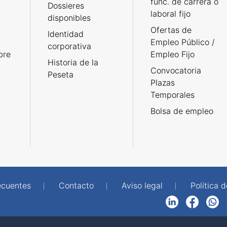
func. de carrera o
Dossieres
laboral fijo
disponibles
Ofertas de
Identidad
Empleo Público /
corporativa
bre
Empleo Fijo
Historia de la
Convocatoria
Peseta
Plazas
Temporales
Bolsa de empleo
ecuentes
Contacto
Aviso legal
Política 
LinkedIn
Facebook
WhatsApp