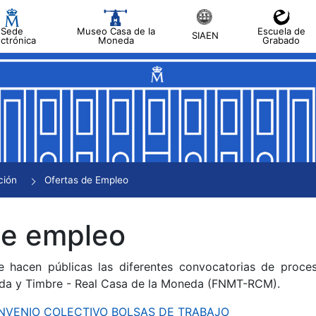
Sede
Museo Casa de la
Escuela de
SIAEN
ectrónica
Moneda
Grabado
tar
tar
tar
tar
ción
Ofertas de Empleo
tar
de empleo
e hacen públicas las diferentes convocatorias de proces
da y Timbre - Real Casa de la Moneda (FNMT-RCM).
CONVENIO COLECTIVO BOLSAS DE TRABAJO