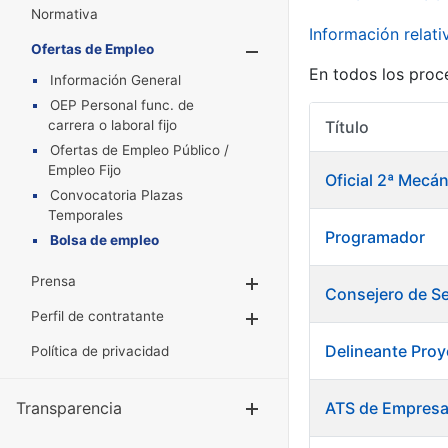
Normativa
Información relat
Ofertas de Empleo
Mostrar/Oculta
En todos los proc
Información General
OEP Personal func. de
carrera o laboral fijo
Título
Ofertas de Empleo Público /
Empleo Fijo
Oficial 2ª Mec
Convocatoria Plazas
Temporales
Programador
Bolsa de empleo
Prensa
Mostrar/Ocultar
Consejero de Se
Perfil de contratante
Mostrar/Ocultar
Delineante Proy
Política de privacidad
Transparencia
ATS de Empres
Mostrar/Ocul