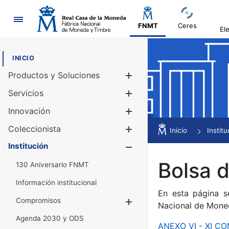
Navegación
FNMT
Ceres
El
INICIO
Productos y Soluciones
Mostrar/Ocul
Servicios
Mostrar/Ocul
Innovación
Mostrar/Ocul
Coleccionista
Mostrar/Ocul
Inicio
Institu
Institución
Mostrar/Ocul
Bolsa 
130 Aniversario FNMT
Información institucional
En esta página s
Compromisos
Mostrar/Ocultar
Nacional de Mone
Agenda 2030 y ODS
ANEXO VI - XI 