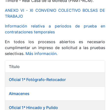
Timbre - Real Casa de la Moneda (FNMT-RCM).
ANEXO VI - XI CONVENIO COLECTIVO BOLSAS DE
Mostrar/Ocultar
TRABAJO
Información relativa a periodos de prueba en
contrataciones temporales
En todos los procesos abiertos es necesario
cumplimentar un impreso de solicitud a las pruebas
selectivas.
Más información
.
Título
Mostrar/Ocultar
Acciones
Mostrar/Ocultar
Oficial 1ª Fotógrafo-Retocador
Almacenes
Mostrar/Ocultar
Oficial 1ª Hincado y Pulido