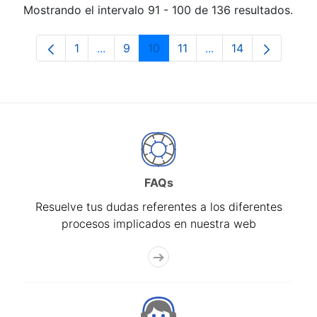
Mostrando el intervalo 91 - 100 de 136 resultados.
1
...
9
10
11
...
14
Página
Páginas intermedias Use TAB para despl
Página
Página
Página
Páginas intermedias
Página
FAQs
Resuelve tus dudas referentes a los diferentes
procesos implicados en nuestra web