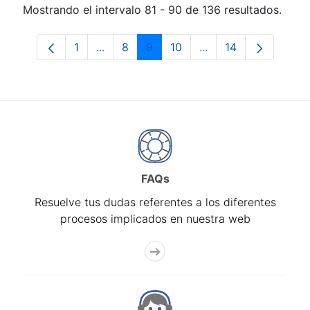
Mostrando el intervalo 81 - 90 de 136 resultados.
1
...
8
9
10
...
14
Página
Páginas intermedias Use TAB para despl
Página
Página
Página
Páginas intermedias
Página
FAQs
Resuelve tus dudas referentes a los diferentes
procesos implicados en nuestra web