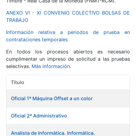
Timbre - Real Casa de la Moneda (FNMT-RCM).
ANEXO VI - XI CONVENIO COLECTIVO BOLSAS DE
Mostrar/Ocultar
TRABAJO
Información relativa a periodos de prueba en
contrataciones temporales
En todos los procesos abiertos es necesario
cumplimentar un impreso de solicitud a las pruebas
selectivas.
Más información
.
Título
Mostrar/Ocultar
Acciones
Mostrar/Ocultar
Oficial 1ª Máquina Offset a un color
Oficial 2ª Administrativo
Mostrar/Ocultar
Analista de Informática. Informática.