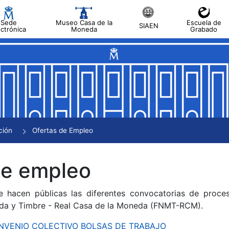
Sede
Museo Casa de la
Escuela de
SIAEN
ectrónica
Moneda
Grabado
tar
tar
tar
tar
ción
Ofertas de Empleo
tar
de empleo
e hacen públicas las diferentes convocatorias de proces
da y Timbre - Real Casa de la Moneda (FNMT-RCM).
CONVENIO COLECTIVO BOLSAS DE TRABAJO