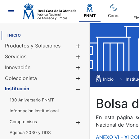
Navegación
FNMT
Ceres
El
INICIO
Productos y Soluciones
Mostrar/Ocul
Servicios
Mostrar/Ocul
Innovación
Mostrar/Ocul
Coleccionista
Mostrar/Ocul
Inicio
Institu
Institución
Mostrar/Ocul
Bolsa 
130 Aniversario FNMT
Información institucional
En esta página s
Compromisos
Mostrar/Ocultar
Nacional de Mone
Agenda 2030 y ODS
ANEXO VI - XI 