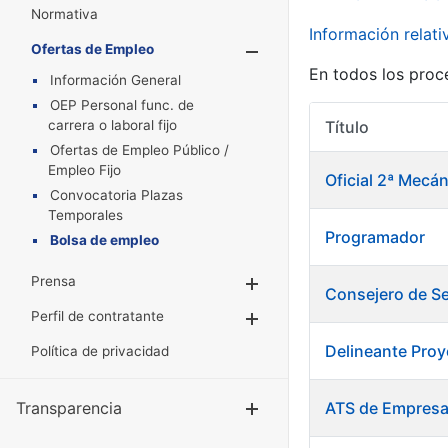
Normativa
Información relat
Ofertas de Empleo
Mostrar/Oculta
En todos los proc
Información General
OEP Personal func. de
carrera o laboral fijo
Título
Ofertas de Empleo Público /
Empleo Fijo
Oficial 2ª Mec
Convocatoria Plazas
Temporales
Programador
Bolsa de empleo
Prensa
Mostrar/Ocultar
Consejero de Se
Perfil de contratante
Mostrar/Ocultar
Delineante Proy
Política de privacidad
Transparencia
ATS de Empres
Mostrar/Ocul