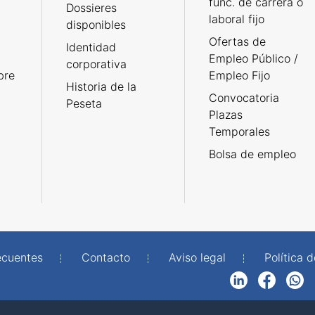
func. de carrera o
Dossieres
laboral fijo
disponibles
Ofertas de
Identidad
Empleo Público /
corporativa
bre
Empleo Fijo
Historia de la
Convocatoria
Peseta
Plazas
Temporales
Bolsa de empleo
ecuentes
Contacto
Aviso legal
Política 
LinkedIn
Facebook
WhatsApp