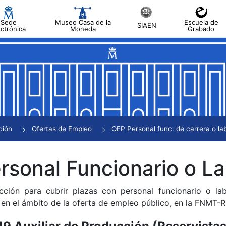
Sede
Museo Casa de la
Escuela de
SIAEN
ectrónica
Moneda
Grabado
tar
tar
tar
tar
ción
Ofertas de Empleo
OEP Personal func. de carrera o labo
tar
sonal Funcionario o Lab
cción para cubrir plazas con personal funcionario o l
s en el ámbito de la oferta de empleo público, en la FNMT-