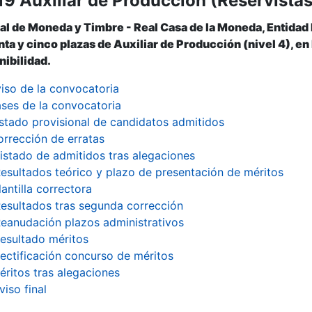
9 Auxiliar de Producción (Reservistas 
al de Moneda y Timbre - Real Casa de la Moneda, Entidad
r
ta y cinco plazas de Auxiliar de Producción (nivel 4), en l
nibilidad.
iso de la convocatoria
ses de la convocatoria
istado provisional de candidatos admitidos
rrección de erratas
istado de admitidos tras alegaciones
esultados teórico y plazo de presentación de méritos
lantilla correctora
esultados tras segunda corrección
eanudación plazos administrativos
esultado méritos
ectificación concurso de méritos
éritos tras alegaciones
tar
viso final