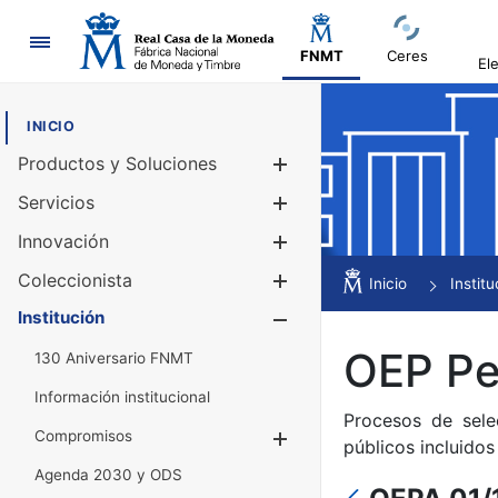
Navegación
FNMT
Ceres
El
INICIO
Productos y Soluciones
Mostrar/Ocul
Servicios
Mostrar/Ocul
Innovación
Mostrar/Ocul
Coleccionista
Mostrar/Ocul
Inicio
Institu
Institución
Mostrar/Ocul
OEP Per
130 Aniversario FNMT
Información institucional
Procesos de sele
Compromisos
Mostrar/Ocultar
públicos incluido
Agenda 2030 y ODS