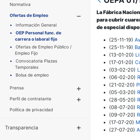
OEPA 01/1
Normativa
La Fábrica Nacion
Ofertas de Empleo
Mostrar/Oculta
para cubrir cuaren
Información General
de especial dispo
OEP Personal func. de
carrera o laboral fijo
(25-11-19)
Av
(25-11-19)
Ba
Ofertas de Empleo Público /
Empleo Fijo
(13-01-20)
L
Convocatoria Plazas
(17-01-20)
Co
Temporales
(03-02-20)
L
Bolsa de empleo
(06-02-20)
R
(21-02-20)
P
Prensa
Mostrar/Ocultar
(05-03-20)
R
Perfil de contratante
(28-05-20)
R
Mostrar/Ocultar
(08-07-20)
R
Política de privacidad
(09-07-20)
R
(17-07-20)
M
Transparencia
Mostrar/Ocul
(27-07-20)
A