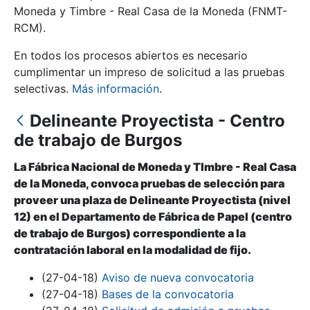
Moneda y Timbre - Real Casa de la Moneda (FNMT-
RCM).
Mostrar/Ocultar
En todos los procesos abiertos es necesario
cumplimentar un impreso de solicitud a las pruebas
selectivas.
Más información
.
Delineante Proyectista - Centro
de trabajo de Burgos
La Fábrica Nacional de Moneda y Tlmbre - Real Casa
de la Moneda, convoca pruebas de selección para
Mostrar/Ocultar
proveer una plaza de Delineante Proyectista (nivel
12) en el Departamento de Fábrica de Papel (centro
Mostrar/Ocultar
de trabajo de Burgos) correspondiente a la
contratación laboral en la modalidad de fijo.
(27-04-18)
Aviso de nueva convocatoria
Mostrar/Ocultar
(27-04-18)
Bases de la convocatoria