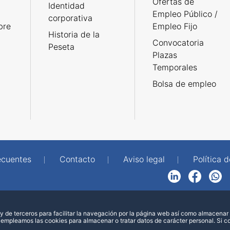
Ofertas de
Identidad
Empleo Público /
corporativa
bre
Empleo Fijo
Historia de la
Convocatoria
Peseta
Plazas
Temporales
Bolsa de empleo
ecuentes
Contacto
Aviso legal
Política 
LinkedIn
Facebook
WhatsApp
 de terceros para facilitar la navegación por la página web así como almacenar 
 empleamos las cookies para almacenar o tratar datos de carácter personal. Si 