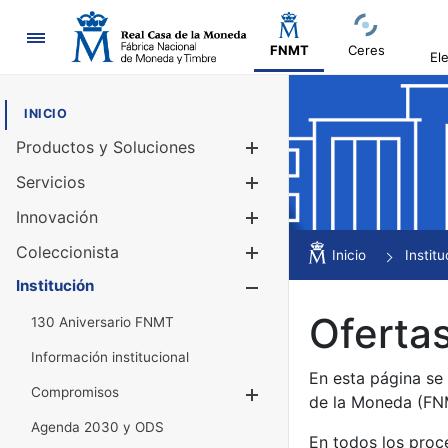
Navegación
FNMT
Ceres
El
INICIO
Productos y Soluciones
Mostrar/Ocul
Servicios
Mostrar/Ocul
Innovación
Mostrar/Ocul
Coleccionista
Mostrar/Ocul
Inicio
Institu
Institución
Mostrar/Ocul
Ofertas
130 Aniversario FNMT
Información institucional
En esta página se
Compromisos
Mostrar/Ocultar
de la Moneda (F
Agenda 2030 y ODS
En todos los proc