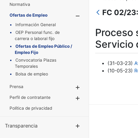
Normativa
FC 02/23:
Ofertas de Empleo
Mostrar/Oculta
Información General
Proceso s
OEP Personal func. de
carrera o laboral fijo
Servicio
Ofertas de Empleo Público /
Empleo Fijo
Convocatoria Plazas
(31-03-23)
A
Temporales
(10-05-23)
R
Bolsa de empleo
Prensa
Mostrar/Ocultar
Perfil de contratante
Mostrar/Ocultar
Política de privacidad
Transparencia
Mostrar/Ocul