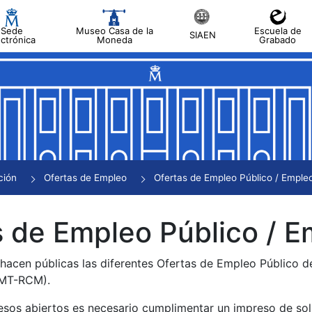
Sede
Museo Casa de la
Escuela de
SIAEN
ectrónica
Moneda
Grabado
tar
tar
tar
tar
ción
Ofertas de Empleo
Ofertas de Empleo Público / Empleo
tar
 de Empleo Público / E
 hacen públicas las diferentes Ofertas de Empleo Público 
NMT-RCM).
esos abiertos es necesario cumplimentar un impreso de soli