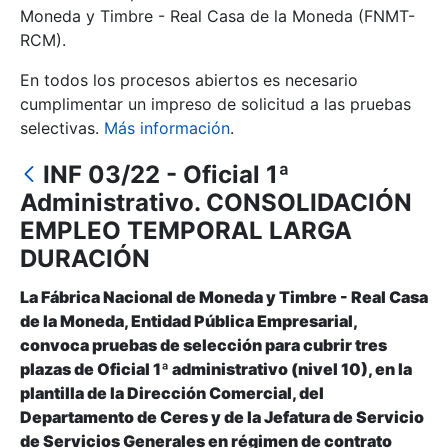
Moneda y Timbre - Real Casa de la Moneda (FNMT-
RCM).
Mostrar/Ocultar
En todos los procesos abiertos es necesario
cumplimentar un impreso de solicitud a las pruebas
selectivas.
Más información
.
INF 03/22 - Oficial 1ª
Administrativo. CONSOLIDACIÓN
EMPLEO TEMPORAL LARGA
DURACIÓN
Mostrar/Ocultar
La Fábrica Nacional de Moneda y Timbre - Real Casa
Mostrar/Ocultar
de la Moneda, Entidad Pública Empresarial,
convoca pruebas de selección para cubrir tres
plazas de Oficial 1ª administrativo (nivel 10), en la
plantilla de la Dirección Comercial, del
Mostrar/Ocultar
Departamento de Ceres y de la Jefatura de Servicio
de Servicios Generales en régimen de contrato