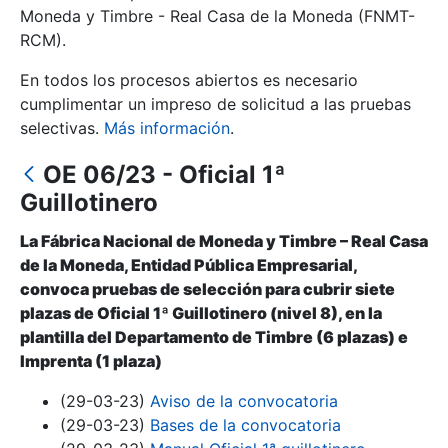
Moneda y Timbre - Real Casa de la Moneda (FNMT-
RCM).
Mostrar/Ocultar
En todos los procesos abiertos es necesario
cumplimentar un impreso de solicitud a las pruebas
selectivas.
Más información
.
OE 06/23 - Oficial 1ª
Guillotinero
La Fábrica Nacional de Moneda y Timbre – Real Casa
de la Moneda, Entidad Pública Empresarial,
Mostrar/Ocultar
convoca pruebas de selección para cubrir siete
plazas de Oficial 1ª Guillotinero (nivel 8), en la
Mostrar/Ocultar
plantilla del Departamento de Timbre (6 plazas) e
Imprenta (1 plaza)
(29-03-23)
Aviso de la convocatoria
Mostrar/Ocultar
(29-03-23)
Bases de la convocatoria