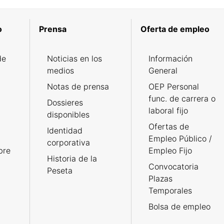
o
Prensa
Oferta de empleo
de
Noticias en los
Información
medios
General
Notas de prensa
OEP Personal
func. de carrera o
Dossieres
laboral fijo
disponibles
Ofertas de
Identidad
Empleo Público /
corporativa
bre
Empleo Fijo
Historia de la
Convocatoria
Peseta
Plazas
Temporales
Bolsa de empleo