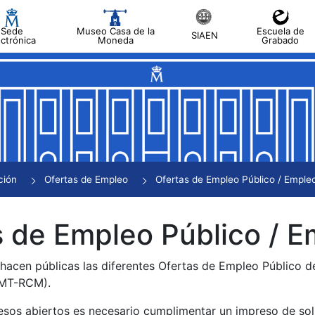
Sede
Museo Casa de la
Escuela de
SIAEN
ectrónica
Moneda
Grabado
tar
tar
tar
tar
ción
Ofertas de Empleo
Ofertas de Empleo Público / Empleo
tar
 de Empleo Público / E
 hacen públicas las diferentes Ofertas de Empleo Público 
NMT-RCM).
esos abiertos es necesario cumplimentar un impreso de soli