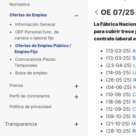
Normativa
OE 07/25 
Ofertas de Empleo
Mostrar/Oculta
La Fábrica Nacion
Información General
para cubrir trece
OEP Personal func. de
carrera o laboral fijo
contrato laboral e
Ofertas de Empleo Público /
(13-03-25)
A
Empleo Fijo
(13-03-25)
B
Convocatoria Plazas
(23-04-25)
L
Temporales
(14-05-25)
L
Bolsa de empleo
(26-05-25)
R
Prensa
Mostrar/Ocultar
(04-06-25)
N
(10-06-25)
C
Perfil de contratante
Mostrar/Ocultar
(18-06-25)
R
Política de privacidad
(12-09-25)
C
(08-10-25)
R
(21-10-25)
M
Transparencia
Mostrar/Ocul
(28-10-25)
R