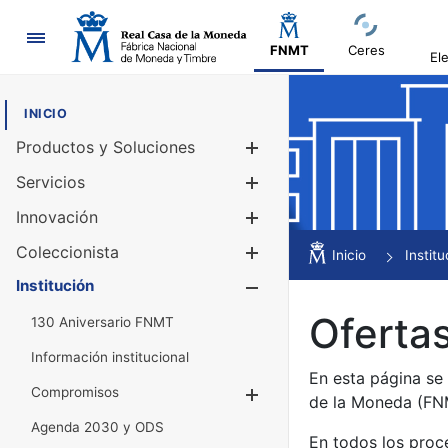
Navegación
FNMT
Ceres
El
INICIO
Productos y Soluciones
Mostrar/Ocul
Servicios
Mostrar/Ocul
Innovación
Mostrar/Ocul
Coleccionista
Mostrar/Ocul
Inicio
Institu
Institución
Mostrar/Ocul
Ofertas
130 Aniversario FNMT
Información institucional
En esta página se
Compromisos
Mostrar/Ocultar
de la Moneda (F
Agenda 2030 y ODS
En todos los proc