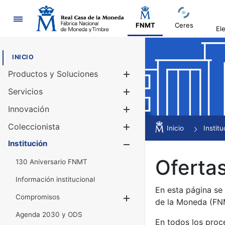
Navegación
FNMT
Ceres
El
INICIO
Productos y Soluciones
Mostrar/Ocul
Servicios
Mostrar/Ocul
Innovación
Mostrar/Ocul
Coleccionista
Mostrar/Ocul
Inicio
Institu
Institución
Mostrar/Ocul
Ofertas
130 Aniversario FNMT
Información institucional
En esta página se
Compromisos
Mostrar/Ocultar
de la Moneda (F
Agenda 2030 y ODS
En todos los proc