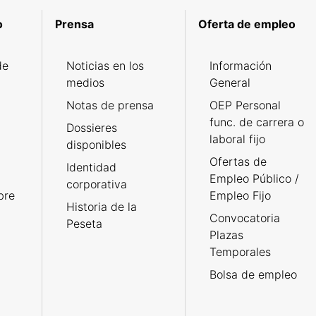
o
Prensa
Oferta de empleo
de
Noticias en los
Información
medios
General
Notas de prensa
OEP Personal
func. de carrera o
Dossieres
laboral fijo
disponibles
Ofertas de
Identidad
Empleo Público /
corporativa
bre
Empleo Fijo
Historia de la
Convocatoria
Peseta
Plazas
Temporales
Bolsa de empleo