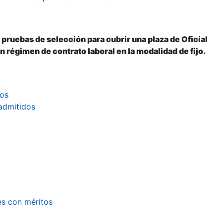
pruebas de selección para cubrir una plaza de Oficial
en régimen de contrato laboral en la modalidad de fijo.
dos
admitidos
es con méritos