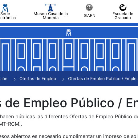
Sede
Museo Casa de la
Escuela de
SIAEN
ectrónica
Moneda
Grabado
tar
tar
tar
tar
ción
Ofertas de Empleo
Ofertas de Empleo Público / Empleo
tar
 de Empleo Público / E
 hacen públicas las diferentes Ofertas de Empleo Público 
NMT-RCM).
esos abiertos es necesario cumplimentar un impreso de soli