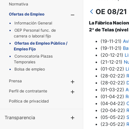
Normativa
OE 08/21 -
Ofertas de Empleo
Mostrar/Oculta
La Fábrica Nacion
Información General
2ª de Telas (nivel
OEP Personal func. de
carrera o laboral fijo
(19-11-21)
Av
Ofertas de Empleo Público /
(19-11-21)
Ba
Empleo Fijo
(20-12-21)
L
Convocatoria Plazas
(21-12-21)
Nu
Temporales
(01-02-22)
L
Bolsa de empleo
(28-02-22)
R
Prensa
Mostrar/Ocultar
(28-02-22)
D
(01-03-22)
A
Perfil de contratante
Mostrar/Ocultar
(01-04-22)
R
Política de privacidad
(04-04-22)
C
(20-04-22)
R
(05-05-22)
S
Transparencia
Mostrar/Ocul
(23-05-22)
R