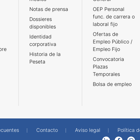
Notas de prensa
OEP Personal
func. de carrera o
Dossieres
laboral fijo
disponibles
Ofertas de
Identidad
Empleo Público /
corporativa
bre
Empleo Fijo
Historia de la
Convocatoria
Peseta
Plazas
Temporales
Bolsa de empleo
ecuentes
Contacto
Aviso legal
Política 