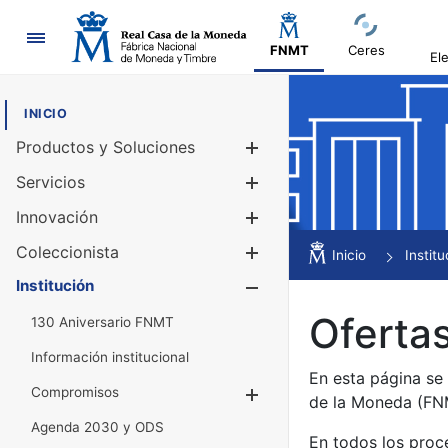
Navegación
FNMT
Ceres
El
INICIO
Productos y Soluciones
Mostrar/Ocul
Servicios
Mostrar/Ocul
Innovación
Mostrar/Ocul
Coleccionista
Mostrar/Ocul
Inicio
Institu
Institución
Mostrar/Ocul
Ofertas
130 Aniversario FNMT
Información institucional
En esta página se
Compromisos
Mostrar/Ocultar
de la Moneda (F
Agenda 2030 y ODS
En todos los proc