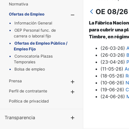
Normativa
OE 08/26 
Ofertas de Empleo
Mostrar/Oculta
La Fábrica Nacion
Información General
para cubrir una p
OEP Personal func. de
carrera o laboral fijo
Timbre, en régime
Ofertas de Empleo Público /
(26-03-26)
A
Empleo Fijo
(26-03-26)
B
Convocatoria Plazas
(23-04-26)
P
Temporales
(11-05-26)
A
Bolsa de empleo
(18-05-26)
R
Prensa
Mostrar/Ocultar
(10-06-26)
N
(19-06-26)
C
Perfil de contratante
Mostrar/Ocultar
(24-06-26)
M
Política de privacidad
Transparencia
Mostrar/Ocul