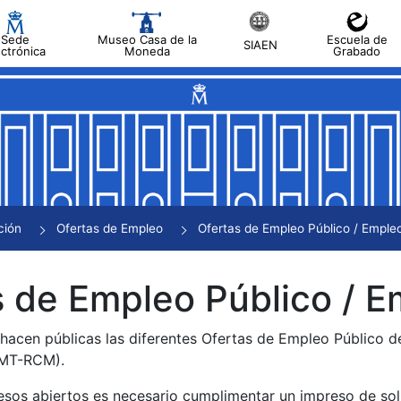
Sede
Museo Casa de la
Escuela de
SIAEN
ectrónica
Moneda
Grabado
tar
tar
tar
tar
ción
Ofertas de Empleo
Ofertas de Empleo Público / Empleo
tar
 de Empleo Público / E
 hacen públicas las diferentes Ofertas de Empleo Público 
NMT-RCM).
esos abiertos es necesario cumplimentar un impreso de soli