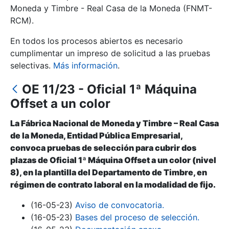
Moneda y Timbre - Real Casa de la Moneda (FNMT-
RCM).
Mostrar/Ocultar
En todos los procesos abiertos es necesario
cumplimentar un impreso de solicitud a las pruebas
selectivas.
Más información
.
OE 11/23 - Oficial 1ª Máquina
Offset a un color
La Fábrica Nacional de Moneda y Timbre – Real Casa
de la Moneda, Entidad Pública Empresarial,
Mostrar/Ocultar
convoca pruebas de selección para cubrir dos
plazas de Oficial 1ª Máquina Offset a un color (nivel
Mostrar/Ocultar
8), en la plantilla del Departamento de Timbre, en
régimen de contrato laboral en la modalidad de fijo.
(16-05-23)
Aviso de convocatoria.
Mostrar/Ocultar
(16-05-23)
Bases del proceso de selección.