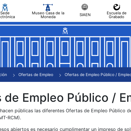
Sede
Museo Casa de la
Escuela de
SIAEN
ectrónica
Moneda
Grabado
tar
tar
tar
tar
ción
Ofertas de Empleo
Ofertas de Empleo Público / Empleo
tar
 de Empleo Público / E
 hacen públicas las diferentes Ofertas de Empleo Público 
NMT-RCM).
esos abiertos es necesario cumplimentar un impreso de soli