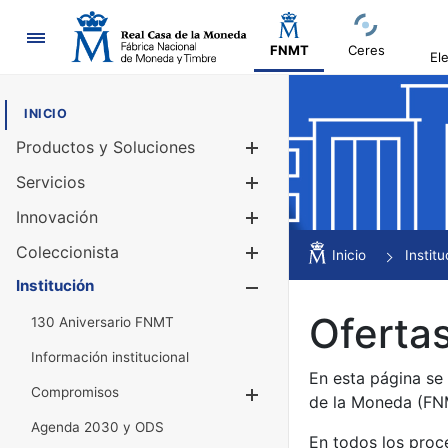
Navegación
FNMT
Ceres
El
INICIO
Productos y Soluciones
Mostrar/Ocul
Servicios
Mostrar/Ocul
Innovación
Mostrar/Ocul
Coleccionista
Mostrar/Ocul
Inicio
Institu
Institución
Mostrar/Ocul
Ofertas
130 Aniversario FNMT
Información institucional
En esta página se
Compromisos
Mostrar/Ocultar
de la Moneda (F
Agenda 2030 y ODS
En todos los proc