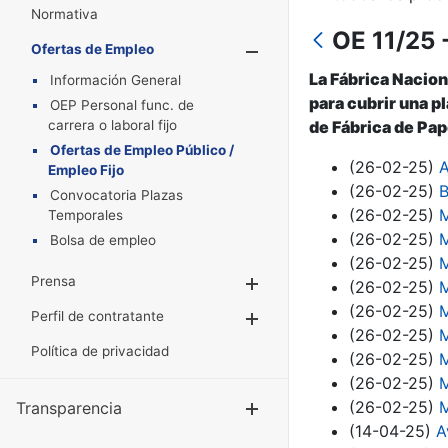
Normativa
OE 11/25 
Ofertas de Empleo
Mostrar/Oculta
La Fábrica Nacion
Información General
para cubrir una p
OEP Personal func. de
carrera o laboral fijo
de Fábrica de Pape
Ofertas de Empleo Público /
(26-02-25)
A
Empleo Fijo
(26-02-25)
B
Convocatoria Plazas
(26-02-25)
M
Temporales
(26-02-25)
M
Bolsa de empleo
(26-02-25)
M
Prensa
Mostrar/Ocultar
(26-02-25)
M
(26-02-25)
M
Perfil de contratante
Mostrar/Ocultar
(26-02-25)
M
Política de privacidad
(26-02-25)
M
(26-02-25)
M
(26-02-25)
M
Transparencia
Mostrar/Ocul
(14-04-25)
A