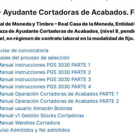
- Ayudante Cortadoras de Acabados. F
r
al de Moneda y Timbre – Real Casa de la Moneda, Entidad
laza de Ayudante Cortadoras de Acabados, (nivel 8, pendie
l, en régimen de contrato laboral en la modalidad de fijo.
viso de convocatoria
ases del proceso de selección
anual instrucciones PGS 3030 PARTE 1
anual instrucciones PGS 3030 PARTE 2
anual instrucciones PGS 3030 PARTE 3
anual instrucciones PGS 3030 PARTE 4
anual Operación Cortadoras de Acabados PARTE 1
anual Operación Cortadoras de Acabados PARTE 2
anual usuario Almacén Bobinas
anual v1 Gestión Stocks Cortadoras
anual Wandres Cortadora
tar
viso Admitidos y No admitidos