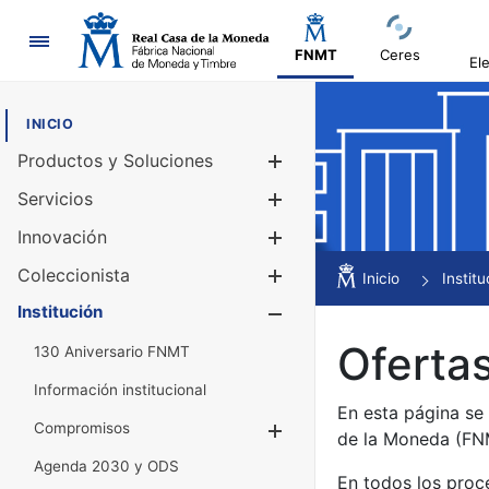
Navegación
FNMT
Ceres
El
INICIO
Productos y Soluciones
Mostrar/Ocul
Servicios
Mostrar/Ocul
Innovación
Mostrar/Ocul
Coleccionista
Mostrar/Ocul
Inicio
Institu
Institución
Mostrar/Ocul
Ofertas
130 Aniversario FNMT
Información institucional
En esta página se
Compromisos
Mostrar/Ocultar
de la Moneda (F
Agenda 2030 y ODS
En todos los proc