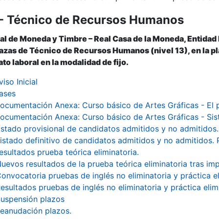
 - Técnico de Recursos Humanos
r
al de Moneda y Timbre – Real Casa de la Moneda, Entidad
lazas de Técnico de Recursos Humanos (nivel 13), en la p
to laboral en la modalidad de fijo.
viso Inicial
ases
ocumentación Anexa: Curso básico de Artes Gráficas - El 
ocumentación Anexa: Curso básico de Artes Gráficas - Si
istado provisional de candidatos admitidos y no admitidos. 
istado definitivo de candidatos admitidos y no admitidos. P
esultados prueba teórica eliminatoria.
uevos resultados de la prueba teórica eliminatoria tras i
onvocatoria pruebas de inglés no eliminatoria y práctica el
esultados pruebas de inglés no eliminatoria y práctica elim
uspensión plazos
tar
eanudación plazos.