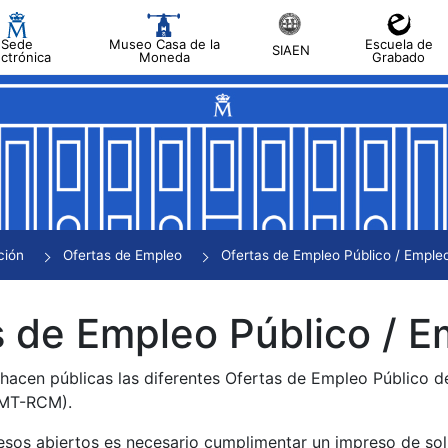
Sede
Museo Casa de la
Escuela de
SIAEN
ectrónica
Moneda
Grabado
tar
tar
tar
tar
ción
Ofertas de Empleo
Ofertas de Empleo Público / Empleo
tar
 de Empleo Público / E
 hacen públicas las diferentes Ofertas de Empleo Público 
NMT-RCM).
esos abiertos es necesario cumplimentar un impreso de soli