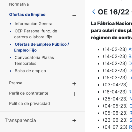
Normativa
OE 16/22
Ofertas de Empleo
Mostrar/Oculta
La Fábrica Nacion
Información General
para cubrir dos p
OEP Personal func. de
carrera o laboral fijo
régimen de contra
Ofertas de Empleo Público /
(14-02-23)
A
Empleo Fijo
(14-02-23)
B
Convocatoria Plazas
(14-02-23)
D
Temporales
(14-02-23)
D
Bolsa de empleo
(15-03-23)
L
Prensa
Mostrar/Ocultar
(03-04-23)
L
(18-04-23)
R
Perfil de contratante
Mostrar/Ocultar
(25-04-23)
N
Política de privacidad
(04-05-23)
C
(05-06-23)
R
(23-06-23)
S
Transparencia
Mostrar/Ocul
(04-07-23)
R