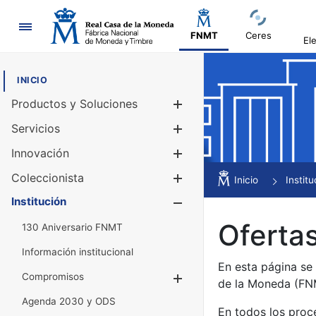
Navegación
FNMT
Ceres
El
INICIO
Productos y Soluciones
Mostrar/Ocul
Servicios
Mostrar/Ocul
Innovación
Mostrar/Ocul
Coleccionista
Mostrar/Ocul
Inicio
Institu
Institución
Mostrar/Ocul
Ofertas
130 Aniversario FNMT
Información institucional
En esta página se
Compromisos
Mostrar/Ocultar
de la Moneda (F
Agenda 2030 y ODS
En todos los proc