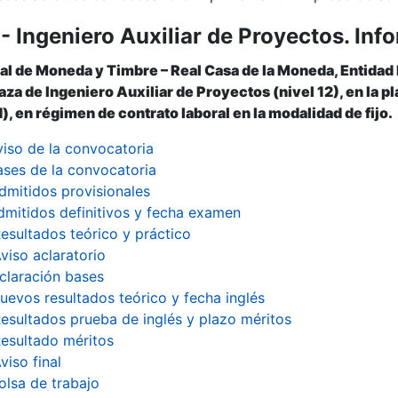
- Ingeniero Auxiliar de Proyectos. Inf
r
al de Moneda y Timbre – Real Casa de la Moneda, Entidad
laza de Ingeniero Auxiliar de Proyectos (nivel 12), en la 
), en régimen de contrato laboral en la modalidad de fijo.
viso de la convocatoria
ases de la convocatoria
dmitidos provisionales
dmitidos definitivos y fecha examen
esultados teórico y práctico
viso aclaratorio
claración bases
uevos resultados teórico y fecha inglés
esultados prueba de inglés y plazo méritos
esultado méritos
viso final
tar
olsa de trabajo