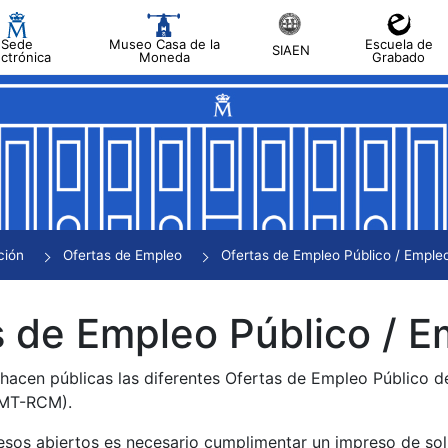
Sede
Museo Casa de la
Escuela de
SIAEN
ectrónica
Moneda
Grabado
tar
tar
tar
tar
ción
Ofertas de Empleo
Ofertas de Empleo Público / Empleo
tar
 de Empleo Público / E
 hacen públicas las diferentes Ofertas de Empleo Público 
NMT-RCM).
esos abiertos es necesario cumplimentar un impreso de soli