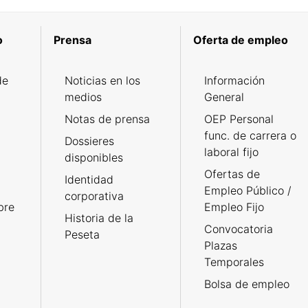
o
Prensa
Oferta de empleo
de
Noticias en los
Información
medios
General
Notas de prensa
OEP Personal
func. de carrera o
Dossieres
laboral fijo
disponibles
Ofertas de
Identidad
Empleo Público /
corporativa
bre
Empleo Fijo
Historia de la
Convocatoria
Peseta
Plazas
Temporales
Bolsa de empleo