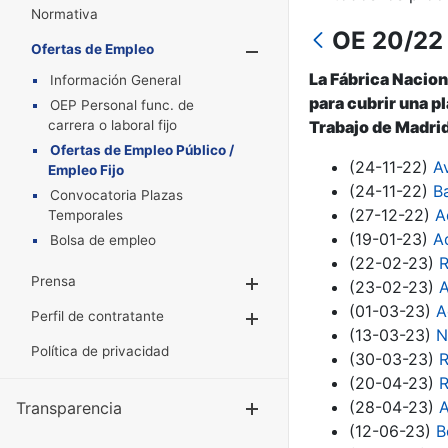
Normativa
OE 20/22 
Ofertas de Empleo
Mostrar/Oculta
La Fábrica Nacion
Información General
para cubrir una p
OEP Personal func. de
carrera o laboral fijo
Trabajo de Madrid
Ofertas de Empleo Público /
(24-11-22)
A
Empleo Fijo
(24-11-22)
B
Convocatoria Plazas
(27-12-22)
A
Temporales
(19-01-23)
A
Bolsa de empleo
(22-02-23)
R
Prensa
Mostrar/Ocultar
(23-02-23)
A
(01-03-23)
A
Perfil de contratante
Mostrar/Ocultar
(13-03-23)
N
Política de privacidad
(30-03-23)
R
(20-04-23)
R
(28-04-23)
A
Transparencia
Mostrar/Ocul
(12-06-23)
B