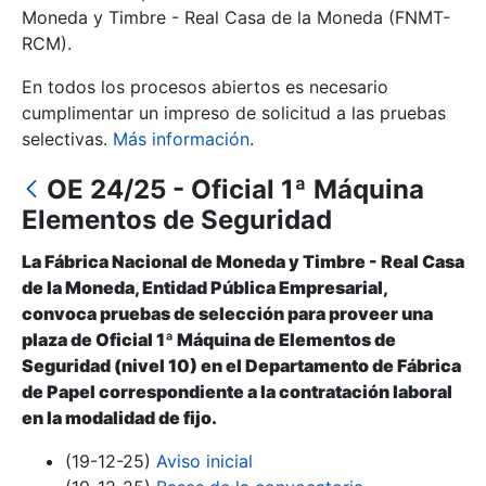
Moneda y Timbre - Real Casa de la Moneda (FNMT-
RCM).
Mostrar/Ocultar
En todos los procesos abiertos es necesario
cumplimentar un impreso de solicitud a las pruebas
selectivas.
Más información
.
OE 24/25 - Oficial 1ª Máquina
Elementos de Seguridad
La Fábrica Nacional de Moneda y Timbre - Real Casa
de la Moneda, Entidad Pública Empresarial,
Mostrar/Ocultar
convoca pruebas de selección para proveer una
plaza de Oficial 1ª Máquina de Elementos de
Mostrar/Ocultar
Seguridad (nivel 10) en el Departamento de Fábrica
de Papel correspondiente a la contratación laboral
en la modalidad de fijo.
Mostrar/Ocultar
(19-12-25)
Aviso inicial