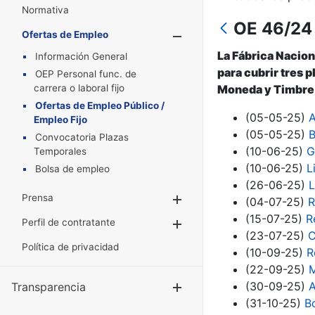
Normativa
OE 46/24 
Ofertas de Empleo
Mostrar/Oculta
La Fábrica Nacion
Información General
para cubrir tres 
OEP Personal func. de
carrera o laboral fijo
Moneda y Timbre, 
Ofertas de Empleo Público /
(05-05-25)
A
Empleo Fijo
(05-05-25)
B
Convocatoria Plazas
(10-06-25)
G
Temporales
(10-06-25)
L
Bolsa de empleo
(26-06-25)
L
Prensa
Mostrar/Ocultar
(04-07-25)
R
(15-07-25)
R
Perfil de contratante
Mostrar/Ocultar
(23-07-25)
C
Política de privacidad
(10-09-25)
R
(22-09-25)
M
(30-09-25)
A
Transparencia
Mostrar/Ocul
(31-10-25)
B