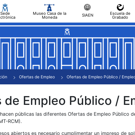
Sede
Museo Casa de la
Escuela de
SIAEN
ectrónica
Moneda
Grabado
tar
tar
tar
tar
ción
Ofertas de Empleo
Ofertas de Empleo Público / Empleo
tar
 de Empleo Público / E
 hacen públicas las diferentes Ofertas de Empleo Público 
NMT-RCM).
esos abiertos es necesario cumplimentar un impreso de soli