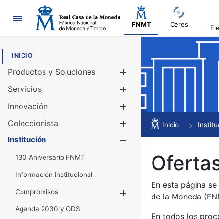
Navegación
FNMT
Ceres
El
INICIO
Productos y Soluciones
Mostrar/Ocul
Servicios
Mostrar/Ocul
Innovación
Mostrar/Ocul
Coleccionista
Mostrar/Ocul
Inicio
Institu
Institución
Mostrar/Ocul
Ofertas
130 Aniversario FNMT
Información institucional
En esta página se
Compromisos
Mostrar/Ocultar
de la Moneda (F
Agenda 2030 y ODS
En todos los proc